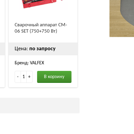
Сварочный аппарат CM-
06 SET (750+750 Вт)
Цена:
по запросу
Бренд: VALFEX
-
1
+
В корзину