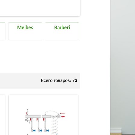
Meibes
Barberi
Всего товаров:
73