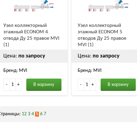
Узел коллекторный
Узел коллекторный
этажный ECONOM 4
этажный ECONOM 5
отвода Ду 25 правое MVI
отводов Ду 25 правое
(1)
MVI (1)
Цена:
по запросу
Цена:
по запросу
Бренд: MVI
Бренд: MVI
-
1
+
В корзину
-
1
+
В корзину
Страницы:
1
2
3
4
5
6
7