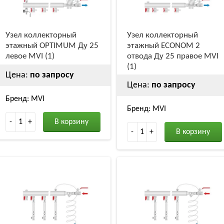
Узел коллекторный
Узел коллекторный
этажный OPTIMUM Ду 25
этажный ECONOM 2
левое MVI (1)
отвода Ду 25 правое MVI
(1)
Цена:
по запросу
Цена:
по запросу
Бренд: MVI
Бренд: MVI
-
1
+
В корзину
-
1
+
В корзину