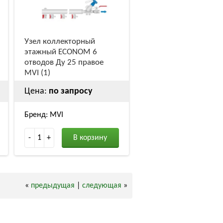
Узел коллекторный
этажный ECONOM 6
отводов Ду 25 правое
MVI (1)
Цена:
по запросу
Бренд: MVI
-
1
+
В корзину
«
предыдущая
|
следующая
»