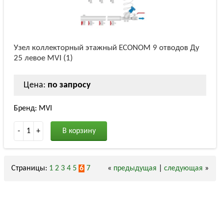
Узел коллекторный этажный ECONOM 9 отводов Ду
25 левое MVI (1)
Цена:
по запросу
Бренд: MVI
-
1
+
В корзину
Страницы:
1
2
3
4
5
6
7
«
предыдущая
|
следующая
»