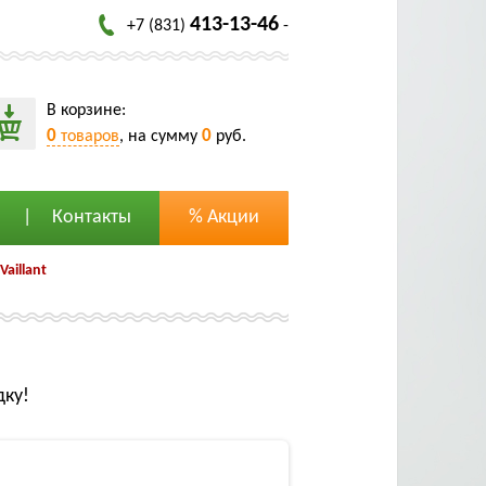
413-13-46
+7 (831)
-
В корзине:
0
0
товаров
, на сумму
руб.
Контакты
% Акции
Vaillant
дку!