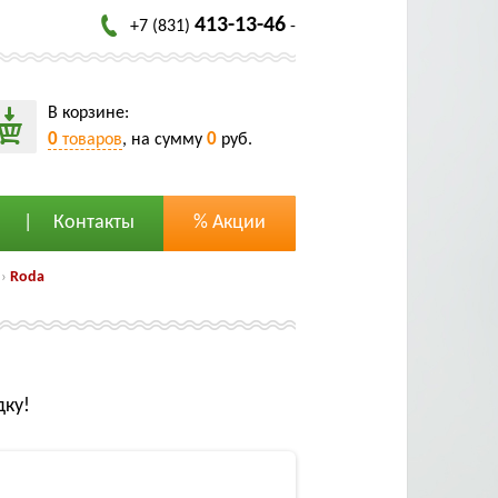
413-13-46
+7 (831)
-
В корзине:
0
0
товаров
, на сумму
руб.
Контакты
% Акции
›
Roda
дку!