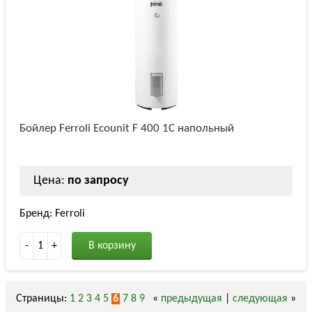
Бойлер Ferroli Ecounit F 400 1C напольный
Цена:
по запросу
Бренд: Ferroli
-
1
+
В корзину
Страницы:
1
2
3
4
5
6
7
8
9
«
предыдущая
|
следующая
»