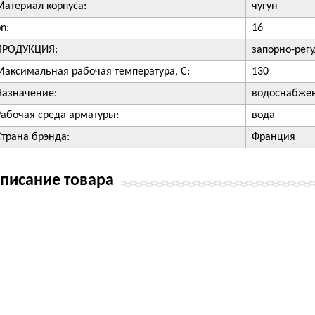
Материал корпуса:
чугун
n:
16
ПРОДУКЦИЯ:
запорно-рег
Максимальная рабочая температура, С:
130
Назначение:
водоснабже
Рабочая среда арматуры:
вода
Страна брэнда:
Франция
писание товара