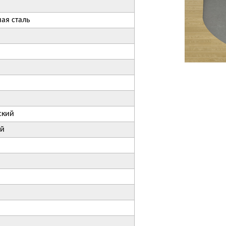
ая сталь
ский
ый