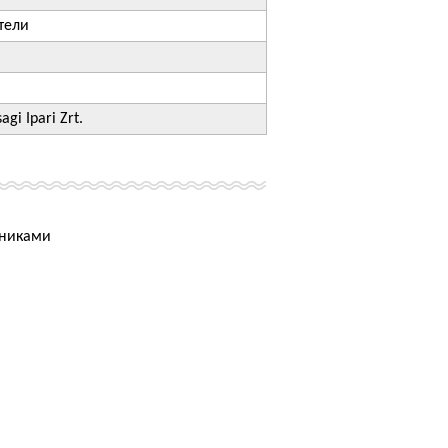
тели
gi Ipari Zrt.
нниками