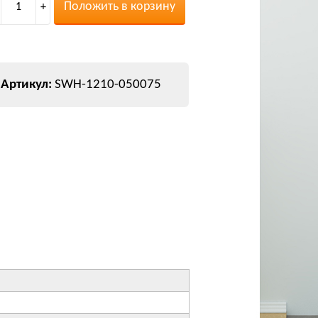
Положить в корзину
1
+
SWH-1210-050075