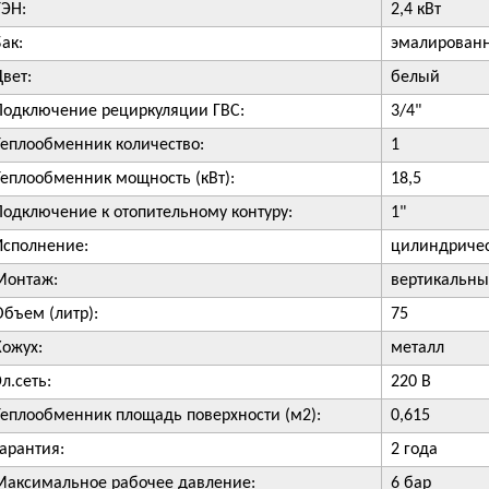
ТЭН:
2,4 кВт
ак:
эмалированн
Цвет:
белый
Подключение рециркуляции ГВС:
3/4"
Теплообменник количество:
1
Теплообменник мощность (кВт):
18,5
Подключение к отопительному контуру:
1"
Исполнение:
цилиндриче
Монтаж:
вертикальн
Объем (литр):
75
Кожух:
металл
л.сеть:
220 В
Теплообменник площадь поверхности (м2):
0,615
Гарантия:
2 года
Максимальное рабочее давление:
6 бар