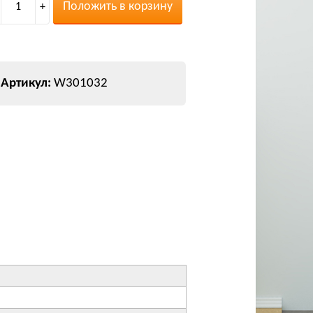
Положить в корзину
1
+
W301032