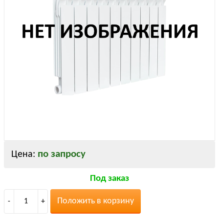
по запросу
Цена:
Под заказ
Положить в корзину
-
1
+