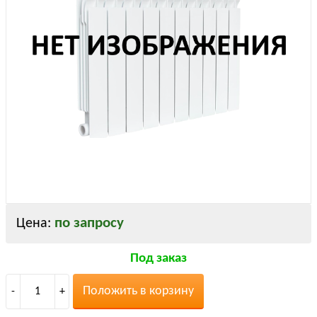
по запросу
Цена:
Под заказ
Положить в корзину
-
1
+