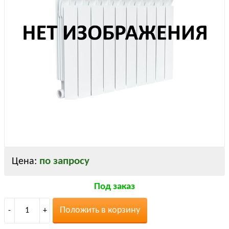
по запросу
Цена:
Под заказ
Положить в корзину
-
1
+