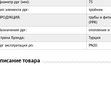
Диаметр ppr (мм):
75
Тип элемента ppr:
тройник
ПРОДУКЦИЯ:
трубы и фит
(PPR)
Назначение ppr:
отопление и
Страна брэнда:
Турция
ppr эксплуатация pn:
PN20
писание товара