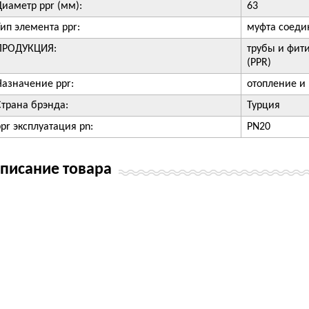
Диаметр ppr (мм):
63
Тип элемента ppr:
муфта соеди
ПРОДУКЦИЯ:
трубы и фит
(PPR)
Назначение ppr:
отопление и
Страна брэнда:
Турция
ppr эксплуатация pn:
PN20
писание товара