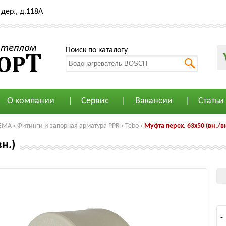
дер., д.118А
Поиск по каталогу
О компании
Сервис
Вакансии
Статьи
ЕМА
›
Фитинги и запорная арматура PPR
›
Tebo
›
Муфта перех. 63x50 (вн./вн
н.)
-