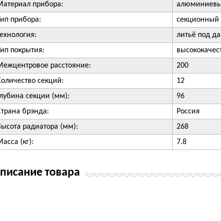
Материал прибора:
алюминиевы
Тип прибора:
секционный 
технология:
литьё под д
Тип покрытия:
высококачес
Межцентровое расстояние:
200
Количество секций:
12
Глубина секции (мм):
96
Страна брэнда:
Россия
Высота радиатора (мм):
268
асса (кг):
7.8
писание товара