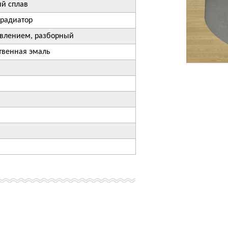
й сплав
радиатор
авлением, разборный
твенная эмаль