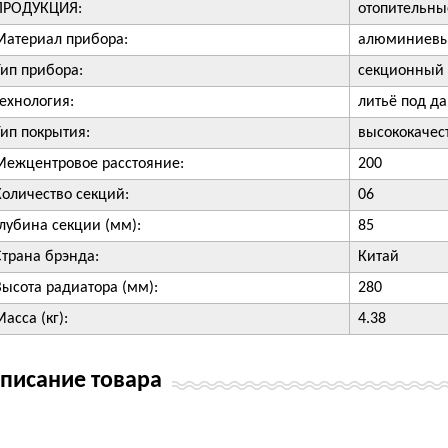
ПРОДУКЦИЯ:
отопительны
Материал прибора:
алюминиевы
Тип прибора:
секционный 
технология:
литьё под д
Тип покрытия:
высококачес
Межцентровое расстояние:
200
Количество секций:
06
Глубина секции (мм):
85
Страна брэнда:
Китай
Высота радиатора (мм):
280
асса (кг):
4.38
писание товара