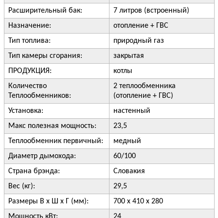
Расширительный бак:
7 литров (встроенный)
Назначение:
отопление + ГВС
Тип топлива:
природный газ
Тип камеры сгорания:
закрытая
ПРОДУКЦИЯ:
котлы
Количество
2 теплообменника
Теплообменников:
(отопление + ГВС)
Установка:
настенный
Макс полезная мощность:
23,5
Теплообменник первичный:
медный
Диаметр дымохода:
60/100
Страна брэнда:
Словакия
Вес (кг):
29,5
Размеры В х Ш х Г (мм):
700 х 410 х 280
Мощность кВт:
24