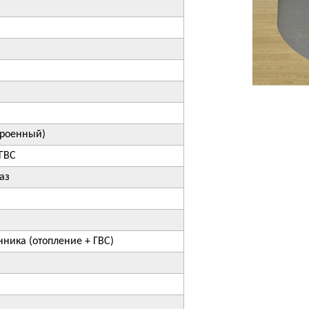
троенный)
 ГВС
аз
ника (отопление + ГВС)