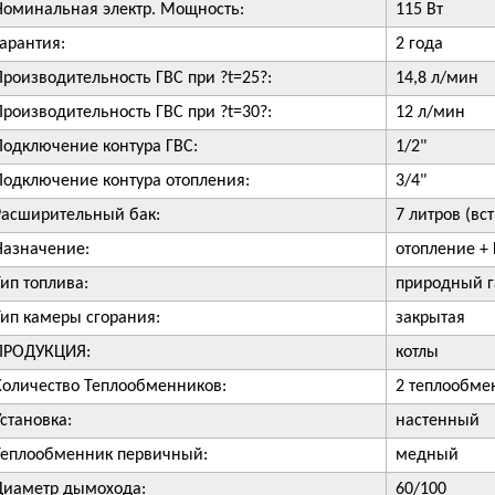
Номинальная электр. Мощность:
115 Вт
Гарантия:
2 года
Производительность ГВС при ?t=25?:
14,8 л/мин
Производительность ГВС при ?t=30?:
12 л/мин
Подключение контура ГВС:
1/2"
Подключение контура отопления:
3/4"
Расширительный бак:
7 литров (вс
Назначение:
отопление +
Тип топлива:
природный г
Тип камеры сгорания:
закрытая
ПРОДУКЦИЯ:
котлы
Количество Теплообменников:
2 теплообмен
Установка:
настенный
Теплообменник первичный:
медный
Диаметр дымохода:
60/100