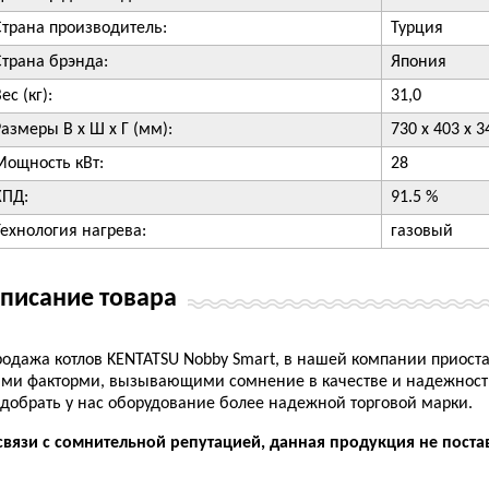
Страна производитель:
Турция
Страна брэнда:
Япония
ес (кг):
31,0
Размеры В х Ш х Г (мм):
730 х 403 х 3
Мощность кВт:
28
КПД:
91.5 %
Технология нагрева:
газовый
писание товара
одажа котлов KENTATSU Nobby Smart, в нашей компании приост
ми факторми, вызывающими сомнение в качестве и надежности
добрать у нас оборудование более надежной торговой марки.
связи с сомнительной репутацией, данная продукция не поста