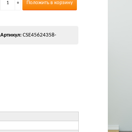
Положить в корзину
1
+
CSE45624358-