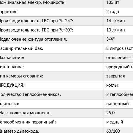
Номинальная электр. Мощность:
135 Вт
Гарантия:
2 года
Производительность ГВС при ?t=25?:
14 л/мин
Производительность ГВС при ?t=30?:
10 л/мин
Подключение контура отопления:
3/4"
Расширительный бак:
8 литров (вс
Назначение:
отопление +
Тип топлива:
природный г
Тип камеры сгорания:
закрытая
ПРОДУКЦИЯ:
котлы
Количество Теплообменников:
2 теплообмен
Установка:
настенный
Макс полезная мощность:
25,0
Теплообменник первичный:
медный
Диаметр дымохода:
60/100