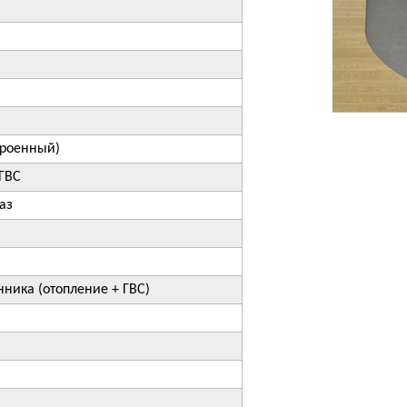
троенный)
 ГВС
аз
ника (отопление + ГВС)