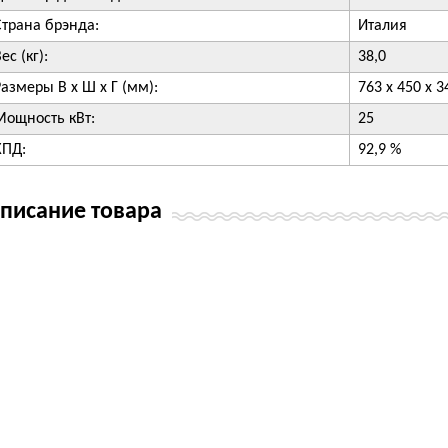
Страна брэнда:
Италия
ес (кг):
38,0
Размеры В х Ш х Г (мм):
763 х 450 х 3
Мощность кВт:
25
КПД:
92,9 %
писание товара