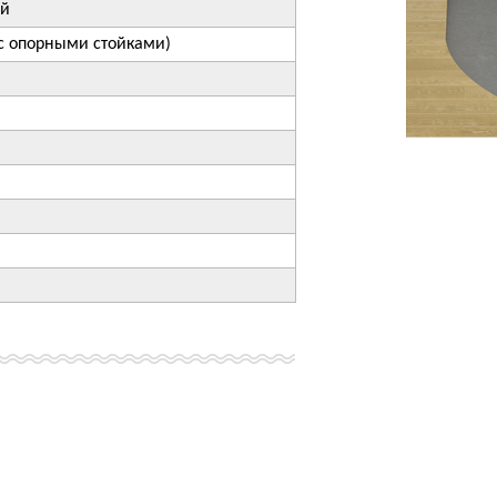
ый
с опорными стойками)