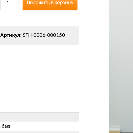
Положить в корзину
1
+
STH-0006-000150
 баки