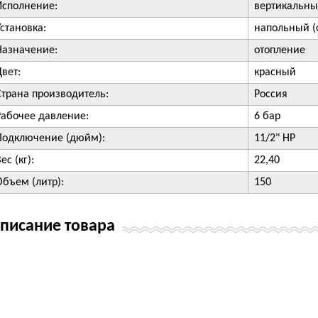
Исполнение:
вертикальн
Установка:
напольный (
Назначение:
отопление
Цвет:
красный
Страна производитель:
Россия
Рабочее давление:
6 бар
Подключение (дюйм):
11/2" НР
ес (кг):
22,40
Объем (литр):
150
писание товара