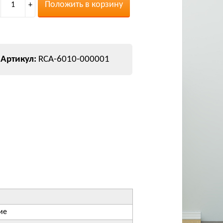
Положить в корзину
1
+
RCA-6010-000001
ие