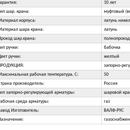
Гарантия:
10 лет
Тип шар. крана:
муфтовый (вн
Материал корпуса:
латунь нике
Материал шара крана:
латунь
Проход шар.крана:
полнопрохо
Тип ручки:
бабочка
Цвет ручки:
желтый
ПРОДУКЦИЯ:
запорно-рег
Максимальная рабочая температура, С:
50
Страна производитель:
Россия
Тип запорно-регулирующей арматуры:
шаровой кра
Рабочая среда арматуры:
газ
Завод Изготовитель:
ВАЛФ-РУС
Назначение:
газоснабже