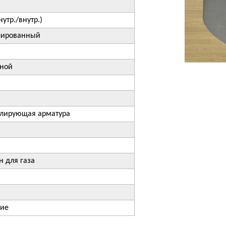
утр./внутр.)
лированный
дной
улирующая арматура
н для газа
ние