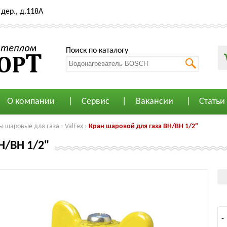
дер., д.118А
Поиск по каталогу
О компании
Сервис
Вакансии
Статьи
ы шаровые для газа
›
ValFex
›
Кран шаровой для газа ВН/ВН 1/2"
Н/ВН 1/2"
-