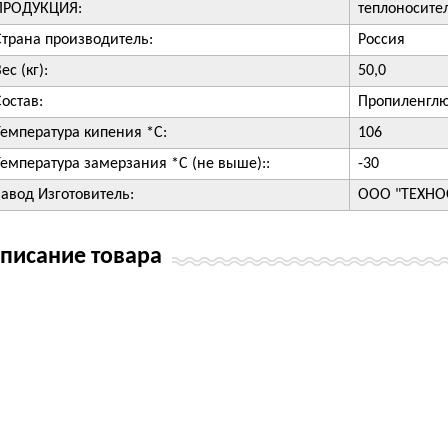
ПРОДУКЦИЯ:
теплоносите
Страна производитель:
Россия
ес (кг):
50,0
Состав:
Пропиленгл
Температура кипения *С:
106
Температура замерзания *С (не выше)::
-30
Завод Изготовитель:
ООО "ТЕХНО
писание товара