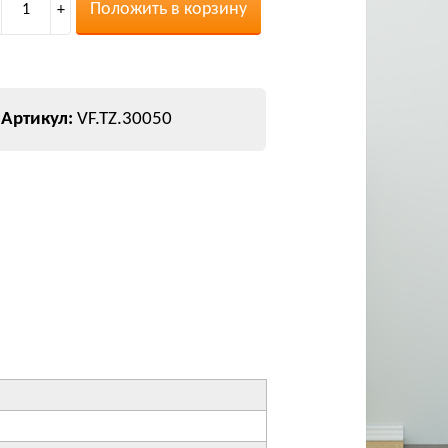
Положить в корзину
1
+
VF.TZ.30050