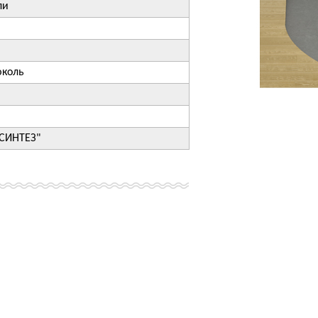
ли
юколь
СИНТЕЗ"