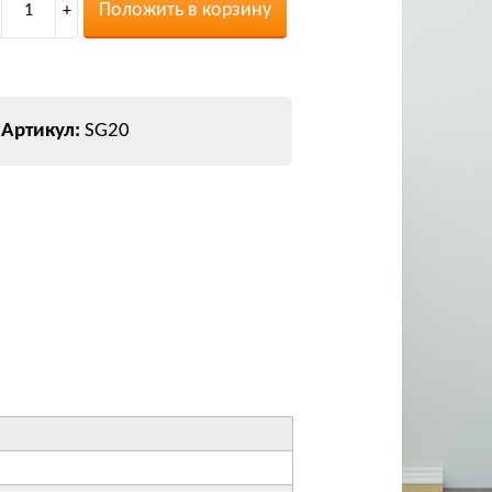
Положить в корзину
1
+
SG20