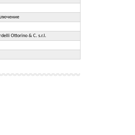
ключение
elli Ottorino & C. s.r.l.