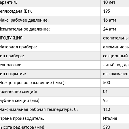
Гарантия:
10 лет
еплоотдача (Вт):
195
Макс. рабочее давление:
16 атм
Испытательное давление:
24 атм
ПРОДУКЦИЯ:
отопительны
Материал прибора:
алюминиевы
Тип прибора:
секционный 
технология:
литьё под д
Тип покрытия:
высококачес
Межцентровое расстояние ( мм ):
500
Количество секций:
01
Глубина секции (мм):
95
Максимальная рабочая температура, С:
110
Страна производитель:
Италия
Высота радиатора (мм):
590