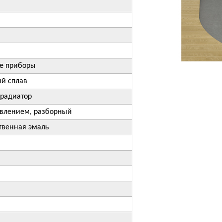
е приборы
й сплав
радиатор
авлением, разборный
твенная эмаль