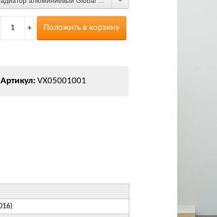
Радиатор алюминиевый Global Vox-R 500/1
Положить в корзину
1
+
VX05001001
016)