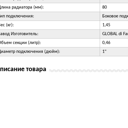
Длина радиатора (мм):
80
Тип подключения:
Боковое под
ес (кг):
1,45
Завод Изготовитель:
GLOBAL di Fard
Объем секции (литр):
0,46
Диаметр подключения (дюйм):
1"
писание товара