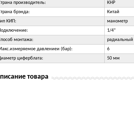
Страна производитель:
КНР
Страна брэнда:
Китай
Тип КИП:
манометр
Подключение:
1/4"
Способ монтажа:
радиальный
Макс.измеряемое давлениеи (бар):
6
Диаметр циферблата:
50 мм
писание товара