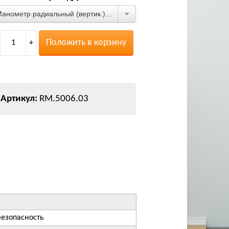
Манометр радиальный (вертик.) 6 бар
Положить в корзину
1
+
RM.5006.03
безопасность