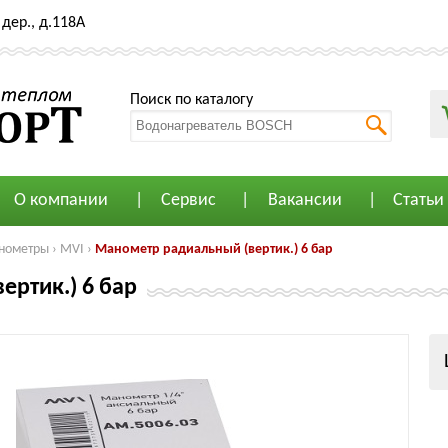
дер., д.118А
Поиск по каталогу
О компании
Сервис
Вакансии
Статьи
нометры
›
MVI
›
Манометр радиальный (вертик.) 6 бар
ртик.) 6 бар