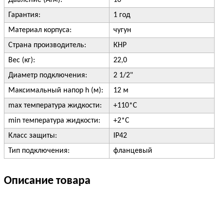
Давление (Атм):
10
Гарантия:
1 год
Материал корпуса:
чугун
Страна производитель:
КНР
Вес (кг):
22,0
Диаметр подключения:
2 1/2"
Максимальный напор h (м):
12 м
max температура жидкости:
+110*С
min температура жидкости:
+2*C
Класс защиты:
IP42
Тип подключения:
фланцевый
Описание товара