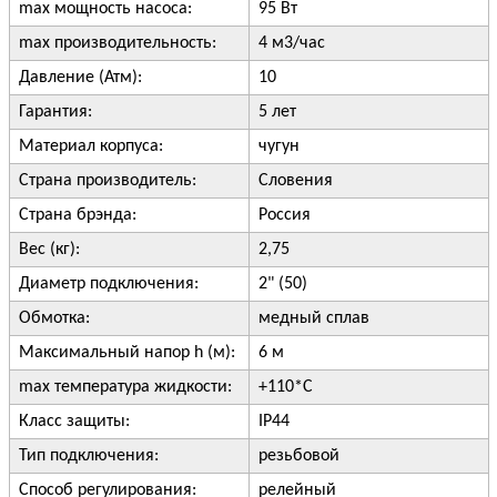
max мощность насоса:
95 Вт
max производительность:
4 м3/час
Давление (Атм):
10
Гарантия:
5 лет
Материал корпуса:
чугун
Страна производитель:
Словения
Страна брэнда:
Россия
Вес (кг):
2,75
Диаметр подключения:
2" (50)
Обмотка:
медный сплав
Максимальный напор h (м):
6 м
max температура жидкости:
+110*С
Класс защиты:
IP44
Тип подключения:
резьбовой
Способ регулирования:
релейный