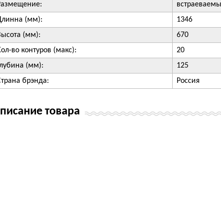
Размещение:
встраеваемы
Длинна (мм):
1346
Высота (мм):
670
Кол-во контуров (макс):
20
Глубина (мм):
125
Страна брэнда:
Россия
писание товара