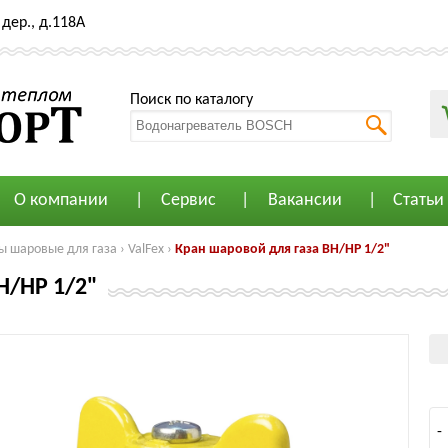
дер., д.118А
Поиск по каталогу
О компании
Сервис
Вакансии
Статьи
ы шаровые для газа
›
ValFex
›
Кран шаровой для газа ВН/НР 1/2"
Н/НР 1/2"
-