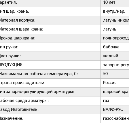
Гарантия:
10 лет
Тип шар. крана:
внутр./нар.
Материал корпуса:
латунь нике
Материал шара крана:
латунь
Проход шар.крана:
полнопрохо
Тип ручки:
бабочка
Цвет ручки:
желтый
ПРОДУКЦИЯ:
запорно-рег
Максимальная рабочая температура, С:
50
Страна производитель:
Россия
Тип запорно-регулирующей арматуры:
шаровой кра
Рабочая среда арматуры:
газ
Завод Изготовитель:
ВАЛФ-РУС
Назначение:
газоснабже