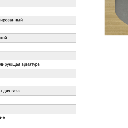
лированный
дной
улирующая арматура
н для газа
ние